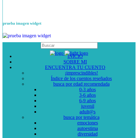
prueba imagen widget
INICIO
SOBRE MI
ENCUENTRA TU CUENTO
¡imprescindibles!
Índice de los cuentos reseñados
busca por edad recomendada
0-3 años
3-6 años
6-9 años
juvenil
adult@s
busca por temática
emociones
autoestima
diversidad