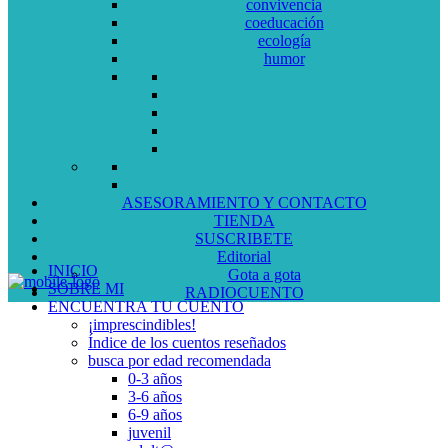
convivencia
coeducación
ecología
humor
ASESORAMIENTO Y CONTACTO
TIENDA
SUSCRIBETE
Editorial
INICIO
Gota a gota
SOBRE MI
RADIOCUENTO
ENCUENTRA TU CUENTO
¡imprescindibles!
Índice de los cuentos reseñados
busca por edad recomendada
0-3 años
3-6 años
6-9 años
juvenil