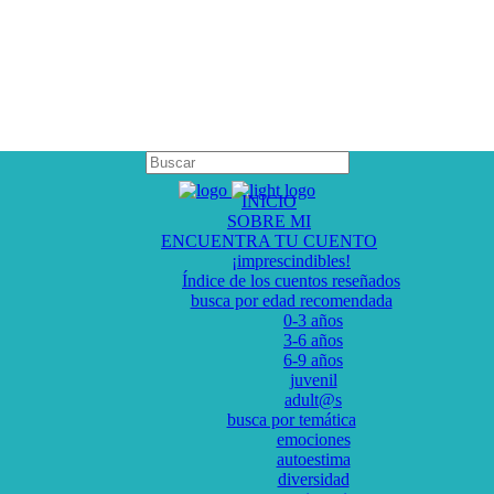
INICIO
SOBRE MI
ENCUENTRA TU CUENTO
¡imprescindibles!
Índice de los cuentos reseñados
busca por edad recomendada
0-3 años
3-6 años
6-9 años
juvenil
adult@s
busca por temática
emociones
autoestima
diversidad