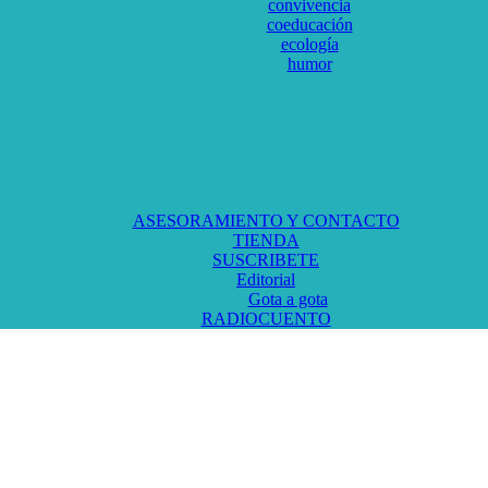
convivencia
coeducación
ecología
humor
ASESORAMIENTO Y CONTACTO
TIENDA
SUSCRIBETE
Editorial
Gota a gota
RADIOCUENTO