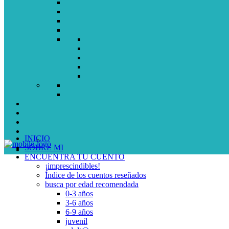
INICIO
SOBRE MI
ENCUENTRA TU CUENTO
¡imprescindibles!
Índice de los cuentos reseñados
busca por edad recomendada
0-3 años
3-6 años
6-9 años
juvenil