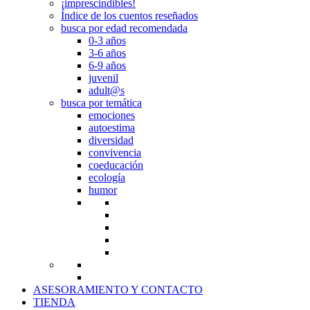
¡imprescindibles!
Índice de los cuentos reseñados
busca por edad recomendada
0-3 años
3-6 años
6-9 años
juvenil
adult@s
busca por temática
emociones
autoestima
diversidad
convivencia
coeducación
ecología
humor
ASESORAMIENTO Y CONTACTO
TIENDA