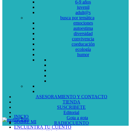
6-9 años
juvenil
adult@s
busca por temática
emociones
autoestima
diversidad
convivencia
coeducación
ecología
humor
ASESORAMIENTO Y CONTACTO
TIENDA
SUSCRIBETE
Editorial
INICIO
Gota a gota
SOBRE MI
RADIOCUENTO
ENCUENTRA TU CUENTO