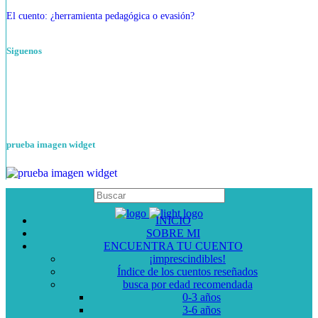
El cuento: ¿herramienta pedagógica o evasión?
Siguenos
prueba imagen widget
INICIO
SOBRE MI
ENCUENTRA TU CUENTO
¡imprescindibles!
Índice de los cuentos reseñados
busca por edad recomendada
0-3 años
3-6 años