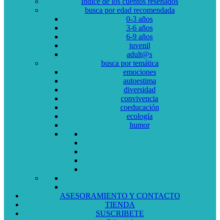
Índice de los cuentos reseñados
busca por edad recomendada
0-3 años
3-6 años
6-9 años
juvenil
adult@s
busca por temática
emociones
autoestima
diversidad
convivencia
coeducación
ecología
humor
ASESORAMIENTO Y CONTACTO
TIENDA
SUSCRIBETE