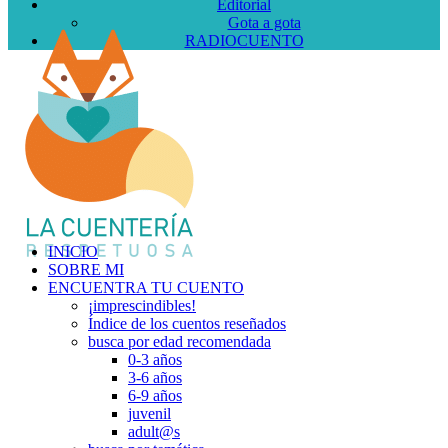
Editorial
Gota a gota
RADIOCUENTO
INICIO
SOBRE MI
ENCUENTRA TU CUENTO
¡imprescindibles!
Índice de los cuentos reseñados
busca por edad recomendada
0-3 años
3-6 años
6-9 años
juvenil
adult@s