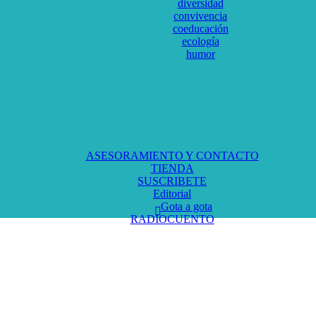
diversidad
convivencia
coeducación
ecología
humor
ASESORAMIENTO Y CONTACTO
TIENDA
SUSCRIBETE
Editorial
Gota a gota
RADIOCUENTO