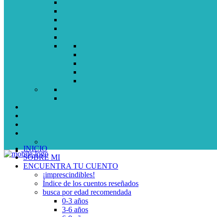
INICIO
SOBRE MI
ENCUENTRA TU CUENTO
¡imprescindibles!
Índice de los cuentos reseñados
busca por edad recomendada
0-3 años
3-6 años