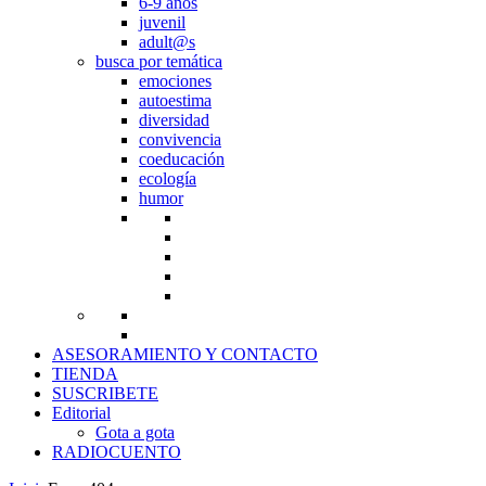
6-9 años
juvenil
adult@s
busca por temática
emociones
autoestima
diversidad
convivencia
coeducación
ecología
humor
ASESORAMIENTO Y CONTACTO
TIENDA
SUSCRIBETE
Editorial
Gota a gota
RADIOCUENTO