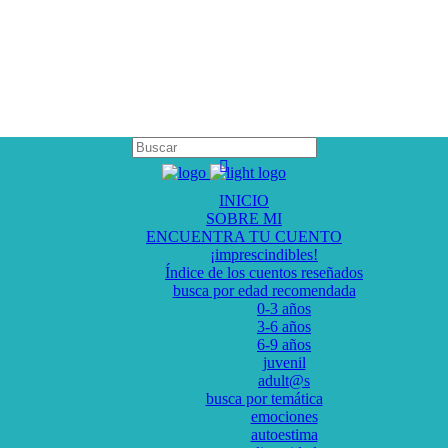
INICIO
SOBRE MI
ENCUENTRA TU CUENTO
¡imprescindibles!
Índice de los cuentos reseñados
busca por edad recomendada
0-3 años
3-6 años
6-9 años
juvenil
adult@s
busca por temática
emociones
autoestima