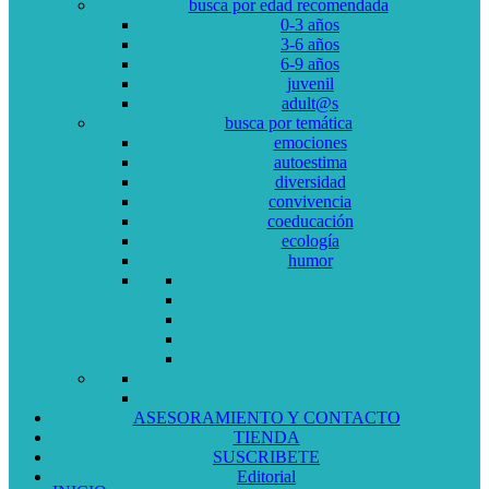
busca por edad recomendada
0-3 años
3-6 años
6-9 años
juvenil
adult@s
busca por temática
emociones
autoestima
diversidad
convivencia
coeducación
ecología
humor
ASESORAMIENTO Y CONTACTO
TIENDA
SUSCRIBETE
Editorial