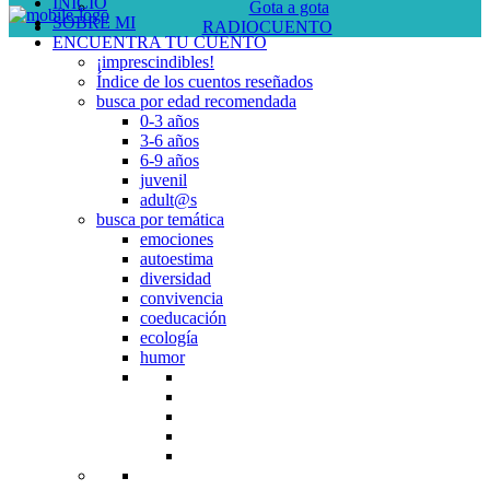
INICIO
Gota a gota
SOBRE MI
RADIOCUENTO
ENCUENTRA TU CUENTO
¡imprescindibles!
Índice de los cuentos reseñados
busca por edad recomendada
0-3 años
3-6 años
6-9 años
juvenil
adult@s
busca por temática
emociones
autoestima
diversidad
convivencia
coeducación
ecología
humor