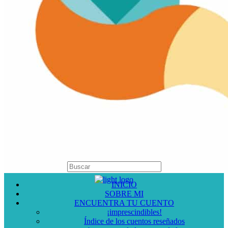
INICIO
SOBRE MI
ENCUENTRA TU CUENTO
¡imprescindibles!
Índice de los cuentos reseñados