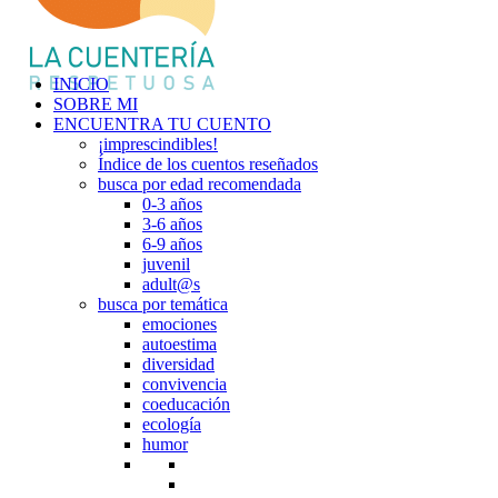
INICIO
SOBRE MI
ENCUENTRA TU CUENTO
¡imprescindibles!
Índice de los cuentos reseñados
busca por edad recomendada
0-3 años
3-6 años
6-9 años
juvenil
adult@s
busca por temática
emociones
autoestima
diversidad
convivencia
coeducación
ecología
humor