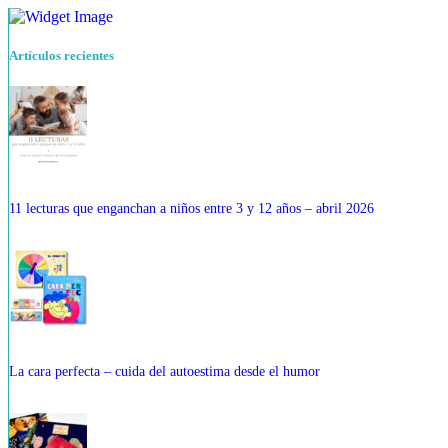
Artículos recientes
11 lecturas que enganchan a niños entre 3 y 12 años – abril 2026
La cara perfecta – cuida del autoestima desde el humor