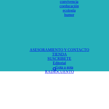
convivencia
coeducación
ecología
humor
ASESORAMIENTO Y CONTACTO
TIENDA
SUSCRIBETE
Editorial
Gota a gota
RADIOCUENTO