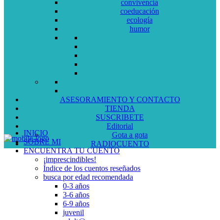
convivencia
coeducación
ecología
humor
ASESORAMIENTO Y CONTACTO
TIENDA
SUSCRIBETE
Editorial
INICIO
Gota a gota
SOBRE MI
RADIOCUENTO
ENCUENTRA TU CUENTO
¡imprescindibles!
Índice de los cuentos reseñados
busca por edad recomendada
0-3 años
3-6 años
6-9 años
juvenil