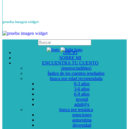
prueba imagen widget
INICIO
SOBRE MI
ENCUENTRA TU CUENTO
¡imprescindibles!
Índice de los cuentos reseñados
busca por edad recomendada
0-3 años
3-6 años
6-9 años
juvenil
adult@s
busca por temática
emociones
autoestima
diversidad