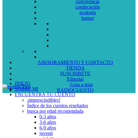
convivencia
coeducación
ecología
humor
ASESORAMIENTO Y CONTACTO
TIENDA
SUSCRIBETE
Editorial
INICIO
Gota a gota
SOBRE MI
RADIOCUENTO
ENCUENTRA TU CUENTO
¡imprescindibles!
Índice de los cuentos reseñados
busca por edad recomendada
0-3 años
3-6 años
6-9 años
juvenil