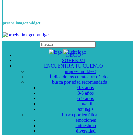
prueba imagen widget
INICIO
SOBRE MI
ENCUENTRA TU CUENTO
¡imprescindibles!
Índice de los cuentos reseñados
busca por edad recomendada
0-3 años
3-6 años
6-9 años
juvenil
adult@s
busca por temática
emociones
autoestima
diversidad