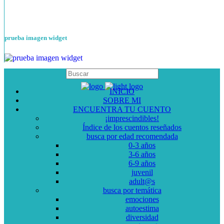
prueba imagen widget
INICIO
SOBRE MI
ENCUENTRA TU CUENTO
¡imprescindibles!
Índice de los cuentos reseñados
busca por edad recomendada
0-3 años
3-6 años
6-9 años
juvenil
adult@s
busca por temática
emociones
autoestima
diversidad