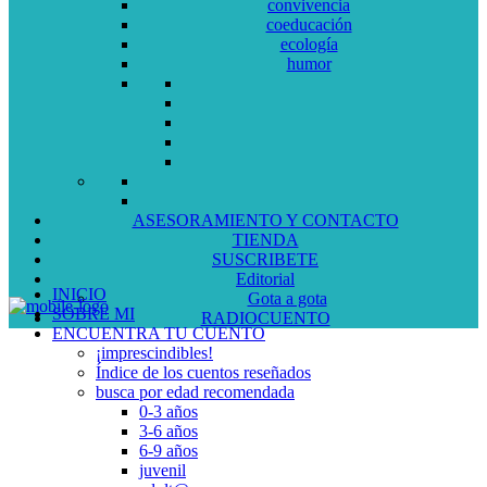
convivencia
coeducación
ecología
humor
ASESORAMIENTO Y CONTACTO
TIENDA
SUSCRIBETE
Editorial
INICIO
Gota a gota
SOBRE MI
RADIOCUENTO
ENCUENTRA TU CUENTO
¡imprescindibles!
Índice de los cuentos reseñados
busca por edad recomendada
0-3 años
3-6 años
6-9 años
juvenil