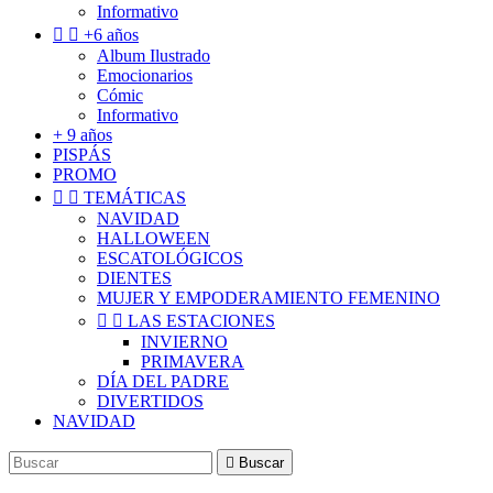
Informativo


+6 años
Album Ilustrado
Emocionarios
Cómic
Informativo
+ 9 años
PISPÁS
PROMO


TEMÁTICAS
NAVIDAD
HALLOWEEN
ESCATOLÓGICOS
DIENTES
MUJER Y EMPODERAMIENTO FEMENINO


LAS ESTACIONES
INVIERNO
PRIMAVERA
DÍA DEL PADRE
DIVERTIDOS
NAVIDAD

Buscar