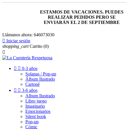
ESTAMOS DE VACACIONES. PUEDES
REALIZAR PEDIDOS PERO SE
ENVIARÁN EL 2 DE SEPTIEMBRE
Llámanos ahora:
646073030

Iniciar sesión
shopping_cart
Carrito
(0)



0-3 años
Solapas / Pop-up
Álbum Ilustrado
Cartoné


3-6 años
Album Ilustrado
Libro juego
Imaginario
Emocionarios
Silent book
Pop-up
Cómic