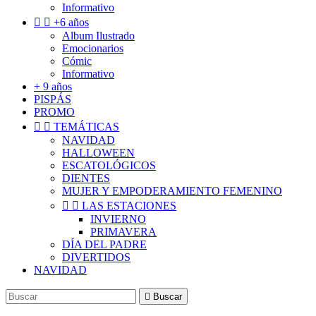
Informativo


+6 años
Album Ilustrado
Emocionarios
Cómic
Informativo
+ 9 años
PISPÁS
PROMO


TEMÁTICAS
NAVIDAD
HALLOWEEN
ESCATOLÓGICOS
DIENTES
MUJER Y EMPODERAMIENTO FEMENINO


LAS ESTACIONES
INVIERNO
PRIMAVERA
DÍA DEL PADRE
DIVERTIDOS
NAVIDAD

Buscar