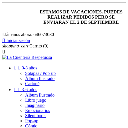
ESTAMOS DE VACACIONES. PUEDES
REALIZAR PEDIDOS PERO SE
ENVIARÁN EL 2 DE SEPTIEMBRE
Llámanos ahora:
646073030

Iniciar sesión
shopping_cart
Carrito
(0)



0-3 años
Solapas / Pop-up
Álbum Ilustrado
Cartoné


3-6 años
Album Ilustrado
Libro juego
Imaginario
Emocionarios
Silent book
Pop-up
Cómic