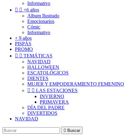
Informativo


+6 años
Album Ilustrado
Emocionarios
Cómic
Informativo
+ 9 años
PISPÁS
PROMO


TEMÁTICAS
NAVIDAD
HALLOWEEN
ESCATOLÓGICOS
DIENTES
MUJER Y EMPODERAMIENTO FEMENINO


LAS ESTACIONES
INVIERNO
PRIMAVERA
DÍA DEL PADRE
DIVERTIDOS
NAVIDAD

Buscar