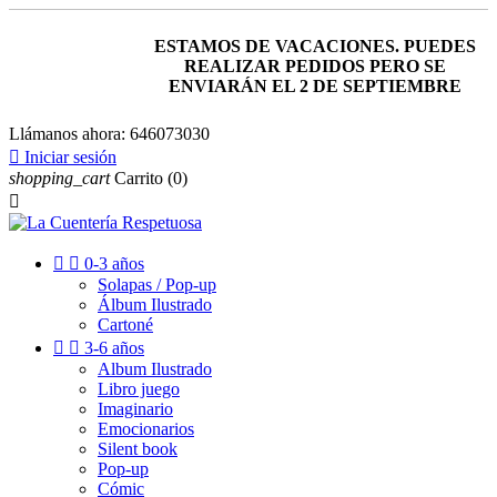
ESTAMOS DE VACACIONES. PUEDES
REALIZAR PEDIDOS PERO SE
ENVIARÁN EL 2 DE SEPTIEMBRE
Llámanos ahora:
646073030

Iniciar sesión
shopping_cart
Carrito
(0)



0-3 años
Solapas / Pop-up
Álbum Ilustrado
Cartoné


3-6 años
Album Ilustrado
Libro juego
Imaginario
Emocionarios
Silent book
Pop-up
Cómic