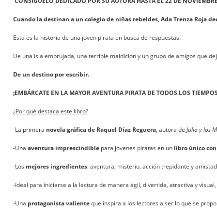
CONSÍGUELO DEDICADO POR SU AUTORA HASTA EL 22 DE NOVIEMBRE
Cuando la destinan a un colegio de niñas rebeldes, Ada Trenza Roja dec
Esta es la historia de una joven pirata en busca de respuestas.
De una isla embrujada, una terrible maldición y un grupo de amigos que dej
De un destino por escribir.
¡EMBÁRCATE EN LA MAYOR AVENTURA PIRATA DE TODOS LOS TIEMPOS
¿Por qué destaca este libro?
-La primera
novela gráfica de Raquel Díaz Reguera
, autora de
Julia y los 
-Una
aventura imprescindible
para jóvenes piratas en un
libro único con
-Los
mejores ingredientes
: aventura, misterio, acción trepidante y amistad
-Ideal para iniciarse a la lectura de manera ágil, divertida, atractiva y visua
-Una
protagonista valiente
que inspira a los lectores a ser lo que se prop