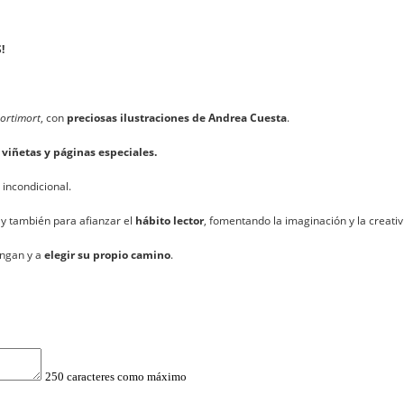
!
Mortimort
, con
preciosas ilustraciones de Andrea Cuesta
.
 viñetas y páginas especiales.
 incondicional.
l, y también para afianzar el
hábito lector
, fomentando la imaginación y la creativ
ongan y a
elegir su propio camino
.
250 caracteres como máximo