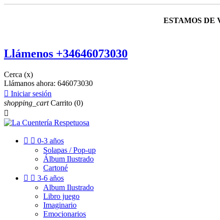
ESTAMOS DE 
Llámenos +34646073030
Cerca (x)
Llámanos ahora:
646073030

Iniciar sesión
shopping_cart
Carrito
(0)



0-3 años
Solapas / Pop-up
Álbum Ilustrado
Cartoné


3-6 años
Album Ilustrado
Libro juego
Imaginario
Emocionarios