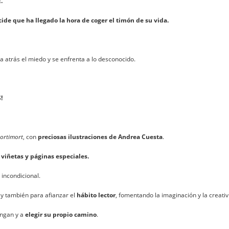
.
ide que ha llegado la hora de coger el timón de su vida.
a atrás el miedo y se enfrenta a lo desconocido.
!
Mortimort
, con
preciosas ilustraciones de Andrea Cuesta
.
 viñetas y páginas especiales.
 incondicional.
l, y también para afianzar el
hábito lector
, fomentando la imaginación y la creativ
ongan y a
elegir su propio camino
.