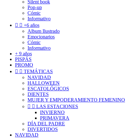
Silent book
Pop-up
Cómic
Informativo


+6 años
Album Ilustrado
Emocionarios
Cómic
Informativo
+ 9 años
PISPÁS
PROMO


TEMÁTICAS
NAVIDAD
HALLOWEEN
ESCATOLÓGICOS
DIENTES
MUJER Y EMPODERAMIENTO FEMENINO


LAS ESTACIONES
INVIERNO
PRIMAVERA
DÍA DEL PADRE
DIVERTIDOS
NAVIDAD